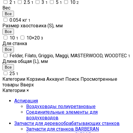
2
2.5
3
5
10
1
1
1
1
2
Вес
Все
0.054 кг
1
Размер хвостовика (S), мм
Все
10
10×20
1
3
Для станка
Все
Felder, Filato, Griggio, Maggi, MASTERWOOD, WOODTEC
1
Длина общая (L), мм
Все
25
1
Категории
Корзина
Аккаунт
Поиск
Просмотренные
товары
Вверх
Категории
×
Аспирация
Воздуховоды полиуретановые
Соединительные элементы для
воздуховодов
Запчасти для деревообрабатывающих станков
Запчасти для станков BARBERAN