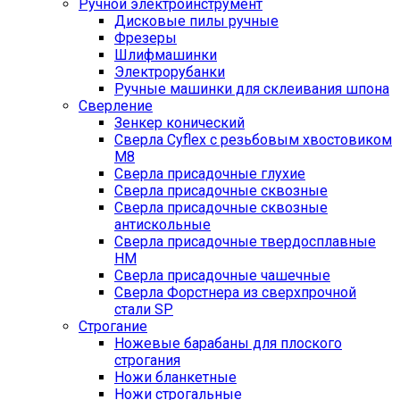
Ручной электроинструмент
Дисковые пилы ручные
Фрезеры
Шлифмашинки
Электрорубанки
Ручные машинки для склеивания шпона
Сверление
Зенкер конический
Сверла Cyflex с резьбовым хвостовиком
M8
Сверла присадочные глухие
Сверла присадочные сквозные
Сверла присадочные сквозные
антискольные
Сверла присадочные твердосплавные
HM
Сверла присадочные чашечные
Сверла Форстнера из сверхпрочной
стали SP
Строгание
Ножевые барабаны для плоского
строгания
Ножи бланкетные
Ножи строгальные